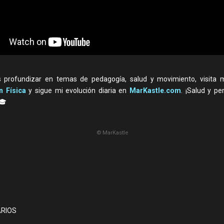
s profundizar en temas de pedagogía, salud y movimiento, visita 
n Física
y sigue mi evolución diaria en
MarKastle.com
. ¡Salud y p
️🎓
© MarKastle
RIOS