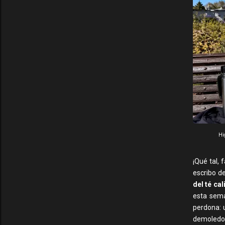
Hi
¡Qué tal,
escribo d
del té cal
esta sema
perdona:
demoledo