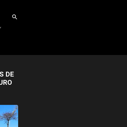
Y
S DE
URO