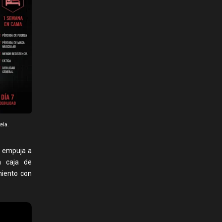
ela.
s empuja a
a caja de
iento con