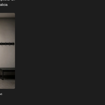
licia.
ad.