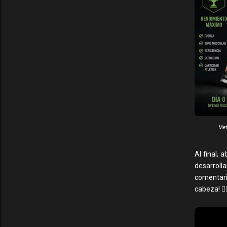
Met
Al final,
desarroll
comentari
cabeza! 🚶‍