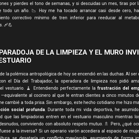
ones y pierdes el tono de semanas, y si descuidas un mes, tiras por l
e todo un año. 📉 Hoy me ha tocado arrancar casi desde cero, ha
ento correctivo mínimo de tren inferior para reeducar al metabo
. 🩹💪
 PARADOJA DE LA LIMPIEZA Y EL MURO INV
ESTUARIO
 de la polémica antropológica de hoy se encendió en las duchas. Al ser
 con el Día del Trabajador, la operadora de limpieza nos pidió a
 el vestuario. 🧹 Entendiendo perfectamente la
frustración del em
—equivalente al cocinero al que le entran clientes a cinco minutos de
e cambié a toda prisa. Sin embargo, este hecho cotidiano me hizo m
cción social profunda
. Durante toda mi vida deportiva, he asumido
d que las limpiadoras entren en el vestuario masculino mientras lo
esnudos, conviviendo con absoluto respeto mutuo. 🚿 Pero, ¿qué ocurr
 fuese a la inversa? Si un operario varón accediera al espacio de muje
tura, se desataría un conflicto mayúsculo, asumiendo de forma im