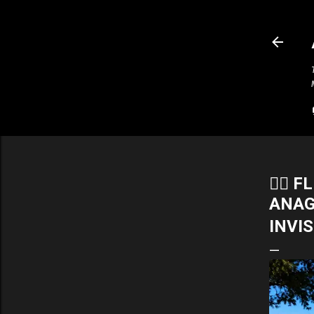
🧘‍♂️
ANAG
INVIS