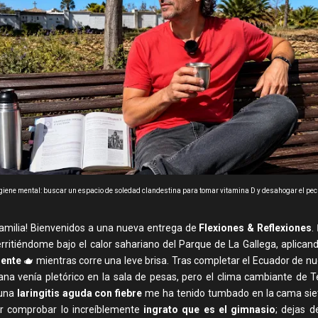
giene mental: buscar un espacio de soledad clandestina para tomar vitamina D y desahogar el pec
 familia! Bienvenidos a una nueva entrega de
Flexiones & Reflexiones
.
erritiéndome bajo el calor sahariano del Parque de La Gallega, aplican
iente
🫖 mientras corre una leve brisa. Tras completar el Ecuador de nu
na venía pletórico en la sala de pesas, pero el clima cambiante de T
 una
laringitis aguda con fiebre
me ha tenido tumbado en la cama siet
r comprobar lo increíblemente
ingrato que es el gimnasio
; dejas d