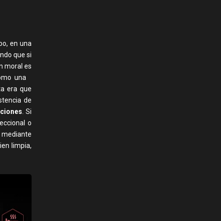
po, en una
ndo que si
n moral es
 como una
ta era que
istencia de
cciones
. Si
eccional o
 mediante
en limpia,