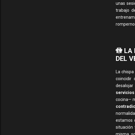
unas sesi
trabajo d
entrenami
rompernos
🚻 LA
DEL V
La chispa
coincidir
desalojar
servicios
cocina— m
contradi
normalida
estamos d
situación
misma sol