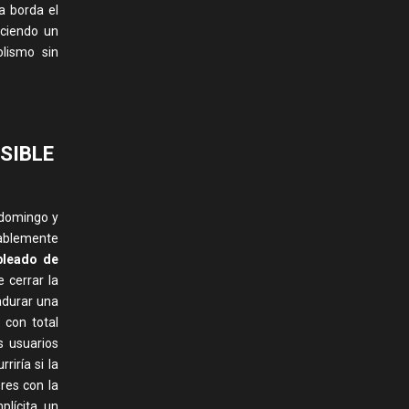
a borda el
ciendo un
lismo sin
ISIBLE
 domingo y
mablemente
pleado de
 cerrar la
adurar una
 con total
s usuarios
iría si la
res con la
plícita un