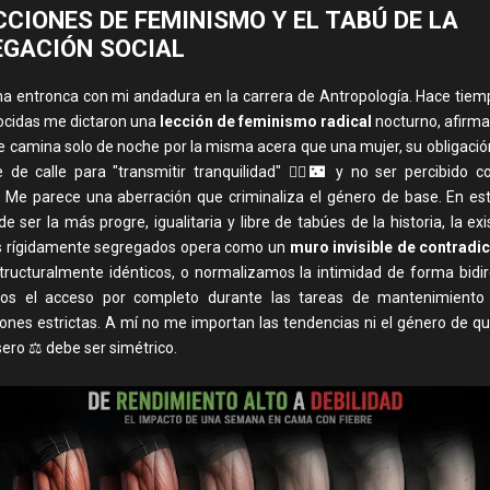
ECCIONES DE FEMINISMO Y EL TABÚ DE LA
EGACIÓN SOCIAL
ma entronca con mi andadura en la carrera de Antropología. Hace tiem
ocidas me dictaron una
lección de feminismo radical
nocturno, afirma
 camina solo de noche por la misma acera que una mujer, su obligació
 de calle para "transmitir tranquilidad" 🚶‍♂️🌃 y no ser percibido
Me parece una aberración que criminaliza el género de base. En es
 ser la más progre, igualitaria y libre de tabúes de la historia, la ex
s rígidamente segregados opera como un
muro invisible de contradi
ructuralmente idénticos, o normalizamos la intimidad de forma bidir
os el acceso por completo durante las tareas de mantenimiento
ones estrictas. A mí no me importan las tendencias ni el género de qui
sero ⚖️ debe ser simétrico.