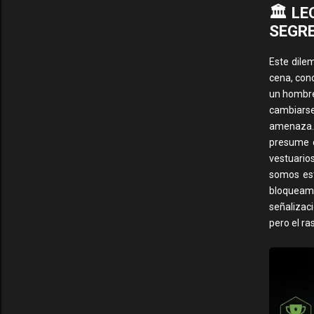
🏛️ L
SEGR
Este dile
cena, con
un hombre
cambiarse
amenaza. 
presume de
vestuario
somos est
bloqueam
señalizaci
pero el ra