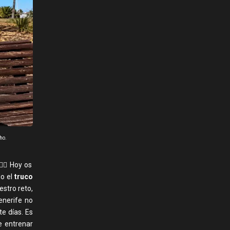
ho.
 🧘‍♂️ Hoy os
do el
truco
estro reto,
enerife no
e días. Es
e entrenar