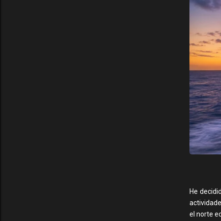
He decidi
actividade
el norte e