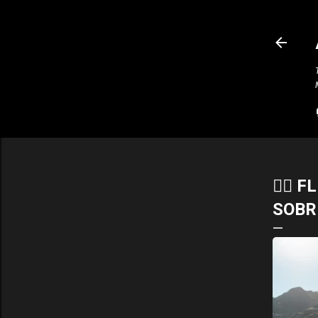
🧘‍♂️
SOBRE