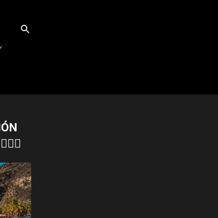
Y
IÓN
♂️🌊