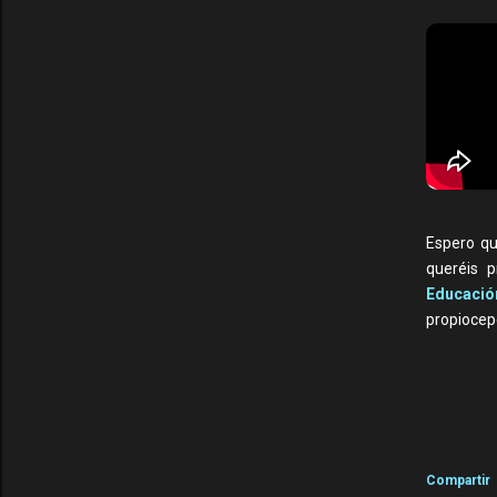
Espero que
queréis p
Educació
propiocepci
Compartir