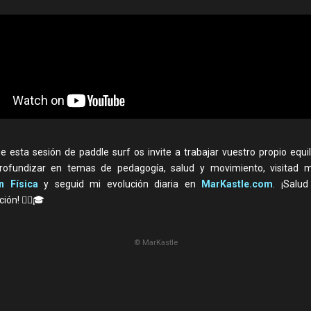
 esta sesión de paddle surf os invite a trabajar vuestro propio equili
rofundizar en temas de pedagogía, salud y movimiento, visitad m
n Física
y seguid mi evolución diaria en
MarKastle.com
. ¡Salu
ón! 🚶‍♂️🎓
© MarKastle