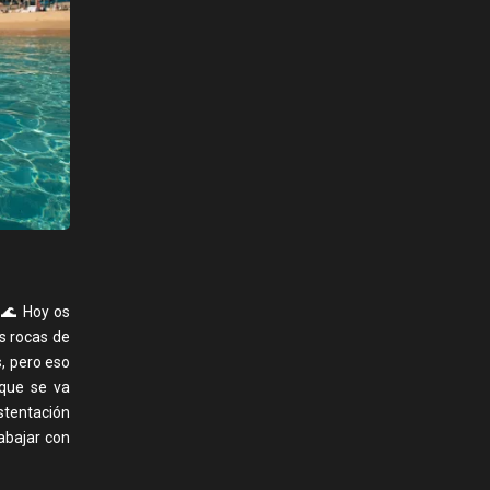
. 🌊 Hoy os
s rocas de
, pero eso
 que se va
ustentación
rabajar con