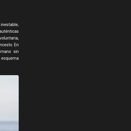
 inestable,
uténticas
voluntaria,
oncesto. En
mano sin
o esquema