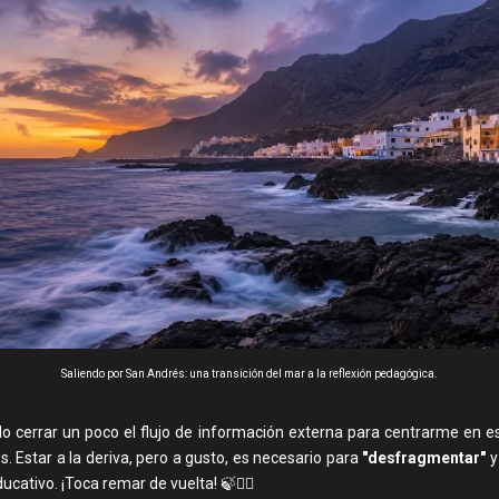
Saliendo por San Andrés: una transición del mar a la reflexión pedagógica.
do cerrar un poco el flujo de información externa para centrarme en es
s. Estar a la deriva, pero a gusto, es necesario para
"desfragmentar"
y
ducativo. ¡Toca remar de vuelta! 🍃🏄‍♂️