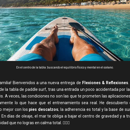
En el centro de la tabla: buscando el equilibrio físico y mental en el océano.
 familia! Bienvenidos a una nueva entrega de
Flexiones & Reflexiones
e la tabla de paddle surf, tras una entrada un poco accidentada por la
. A veces, las condiciones no son las que te prometen las aplicaciones
amente lo que hace que el entrenamiento sea real. He descubierto
 mejor con los
pies descalzos
; la adherencia es total y la base de s
 En días de oleaje, el mar te obliga a bajar el centro de gravedad y a t
idad que no logras en calma total. 🏄‍♂️✨