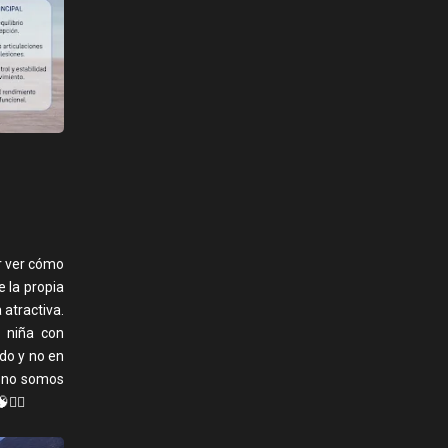
r ver cómo
 la propia
a atractiva.
a niña con
do y no en
s no somos
‍♂️