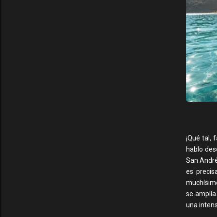
¡Qué tal,
hablo desd
San Andrés
es precis
muchísimo
se amplía.
una intens