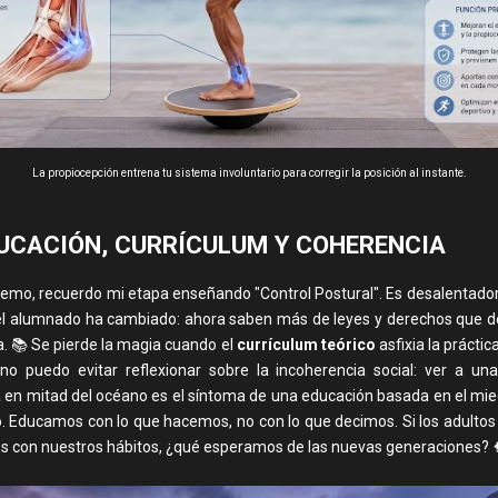
La propiocepción entrena tu sistema involuntario para corregir la posición al instante.
UCACIÓN, CURRÍCULUM Y COHERENCIA
remo, recuerdo mi etapa enseñando "Control Postural". Es desalentado
 del alumnado ha cambiado: ahora saben más de leyes y derechos que de
a. 📚 Se pierde la magia cuando el
currículum teórico
asfixia la práctic
o puedo evitar reflexionar sobre la incoherencia social: ver a un
a en mitad del océano es el síntoma de una educación basada en el mie
o. Educamos con lo que hacemos, no con lo que decimos. Si los adulto
s con nuestros hábitos, ¿qué esperamos de las nuevas generaciones? 🧠