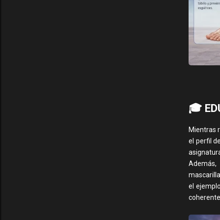
🎓 ED
Mientras 
el perfil
asignatur
Además, n
mascarill
el ejempl
coherente