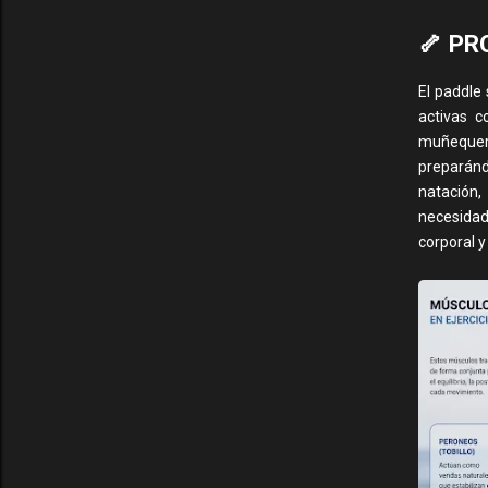
🦴 PR
El paddle 
activas 
muñequeras
preparándo
natación,
necesidad
corporal y