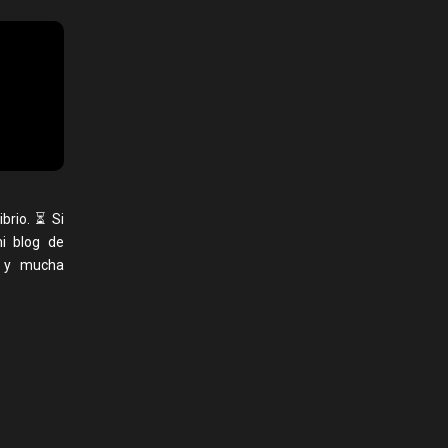
brio. ⏳ Si
i blog de
d y mucha